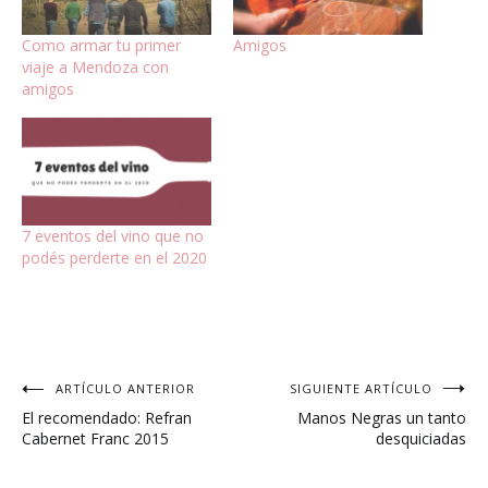
Como armar tu primer
Amigos
viaje a Mendoza con
amigos
7 eventos del vino que no
podés perderte en el 2020
Navegación
ARTÍCULO ANTERIOR
SIGUIENTE ARTÍCULO
El recomendado: Refran
Manos Negras un tanto
de
Cabernet Franc 2015
desquiciadas
entradas