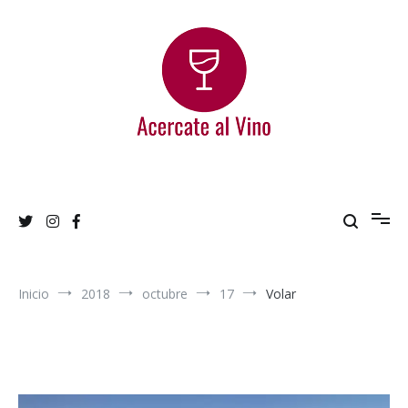
Ir
al
contenido
Acercate al Vino
Blog de vinos argentinos
Inicio
2018
octubre
17
Volar