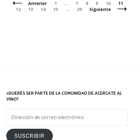
Navegación
Página
Página
Página
Página
Página
Página
Anterior
1
…
7
8
9
10
11
de
Página
Página
Página
Página
Página
12
13
14
15
…
29
Siguiente
entradas
¿QUERÉS SER PARTE DE LA COMUNIDAD DE ACERCATE AL
VINO?
Dirección
de
correo
SUSCRIBIR
electrónico