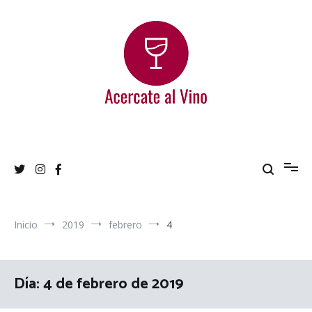
Ir
al
contenido
Acercate al Vino
Blog de vinos argentinos
Inicio
2019
febrero
4
Día:
4 de febrero de 2019