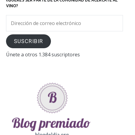
¿QUERÉS SER PARTE DE LA COMUNIDAD DE ACERCATE AL
VINO?
Dirección
de
correo
SUSCRIBIR
electrónico
Únete a otros 1.384 suscriptores