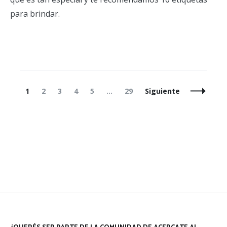
para brindar.
Navegación
Página
Página
Página
Página
Página
Página
1
2
3
4
5
…
29
Siguiente
de
entradas