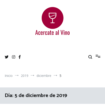
Ir
al
contenido
Acercate al Vino
Blog de vinos argentinos
Inicio
2019
diciembre
5
Día:
5 de diciembre de 2019