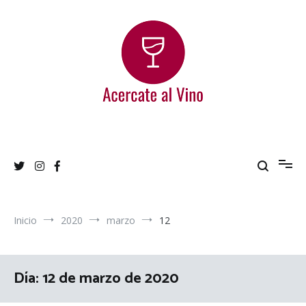
Ir
al
contenido
Acercate al Vino
Blog de vinos argentinos
Inicio
2020
marzo
12
Día:
12 de marzo de 2020