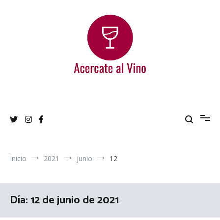
Ir
al
contenido
Acercate al Vino
Blog de vinos argentinos
Inicio
2021
junio
12
Día:
12 de junio de 2021