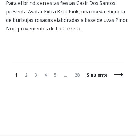
Para el brindis en estas fiestas Casir Dos Santos
presenta Avatar Extra Brut Pink, una nueva etiqueta
de burbujas rosadas elaboradas a base de uvas Pinot
Noir provenientes de La Carrera.
Navegación
Página
Página
Página
Página
Página
Página
1
2
3
4
5
…
28
Siguiente
de
entradas