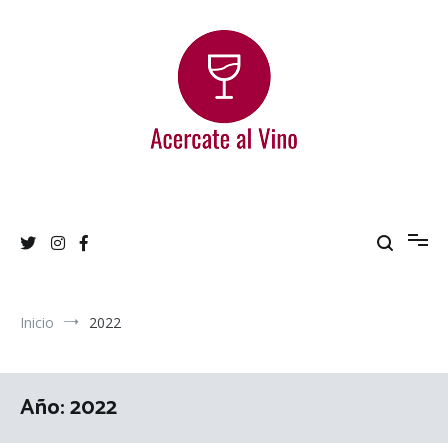
Ir
al
contenido
Acercate al Vino
Blog de vinos argentinos
Inicio
2022
Año:
2022