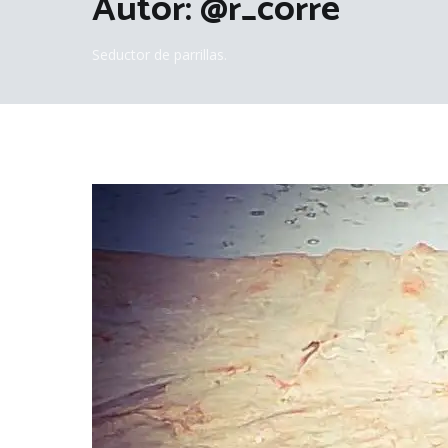
Autor:
@r_corre
Seductor de parrillas.