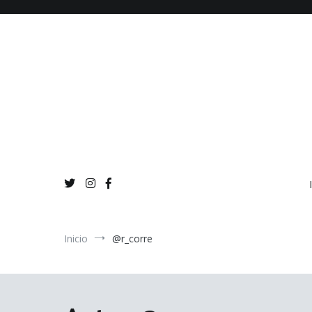
Ir
al
contenido
Inicio
@r_corre