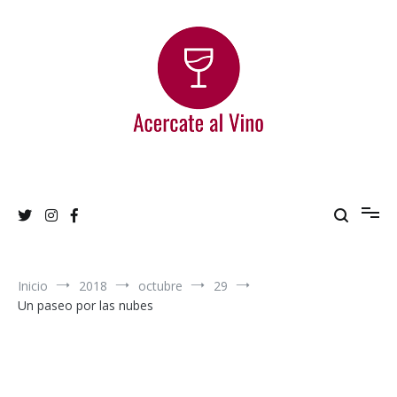
Ir
al
contenido
Acercate al Vino
Blog de vinos argentinos
Inicio
2018
octubre
29
Un paseo por las nubes