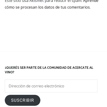
Este sitio usa Akismet para reducir el spam.
Aprende
cómo se procesan los datos de tus comentarios.
¿QUERÉS SER PARTE DE LA COMUNIDAD DE ACERCATE AL
VINO?
Dirección
de
correo
SUSCRIBIR
electrónico