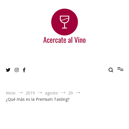
Ir
al
contenido
Acercate al Vino
Blog de vinos argentinos
Inicio
2019
agosto
29
¿Qué más es la Premium Tasting?