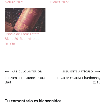
Nature 2021
Blancs 2022
Osadía de Crear Estate
Blend 2015, un vino de
familia
Navegación
ARTÍCULO ANTERIOR
SIGUIENTE ARTÍCULO
Lanzamiento: Xumek Extra
Lagarde Guarda Chardonnay
de
Brut
2015
entradas
Tu comentario es bienvenido: