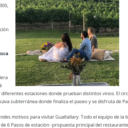
1300,
ación
usca
lera
á
 diferentes estaciones donde prueban distintos vinos. El circ
 cava subterránea donde finaliza el paseo y se disfruta de 
ndes motivos para visitar Gualtallary. Todo el equipo de la 
de 6 Pasos de estación -propuesta principal del restaurante