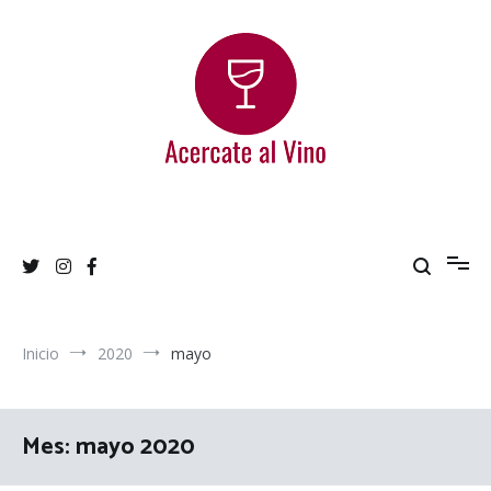
Ir
al
contenido
Acercate al Vino
Blog de vinos argentinos
Inicio
2020
mayo
Mes:
mayo 2020