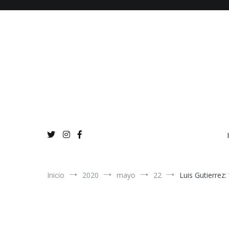
Ir
al
contenido
Inicio
2020
mayo
22
Luis Gutierrez