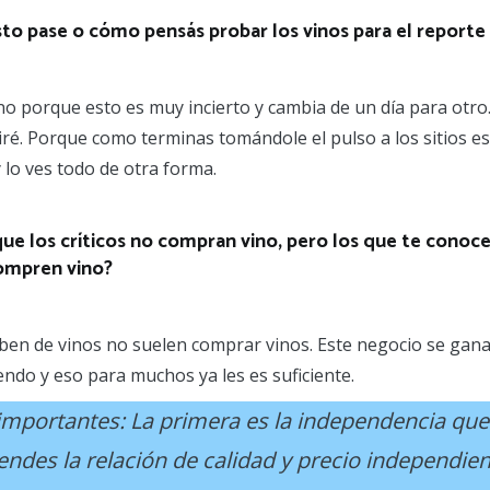
sto pase o cómo pensás probar los vinos para el reporte
e no porque esto es muy incierto y cambia de un día para otro
ré. Porque como terminas tomándole el pulso a los sitios es 
 lo ves todo de otra forma.
que los críticos no compran vino, pero los que te conoc
compren vino?
scriben de vinos no suelen comprar vinos. Este negocio se g
ndo y eso para muchos ya les es suficiente.
portantes: La primera es la independencia que t
ntiendes la relación de calidad y precio indepen