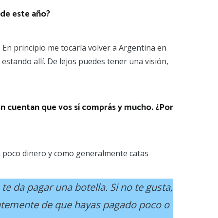
 de este año?
. En principio me tocaría volver a Argentina en
estando allí. De lejos puedes tener una visión,
en cuentan que vos sí comprás y mucho. ¿Por
ana poco dinero y como generalmente catas
e da pagar una botella. Si no te gusta,
dientemente de que hayas pagado poco o