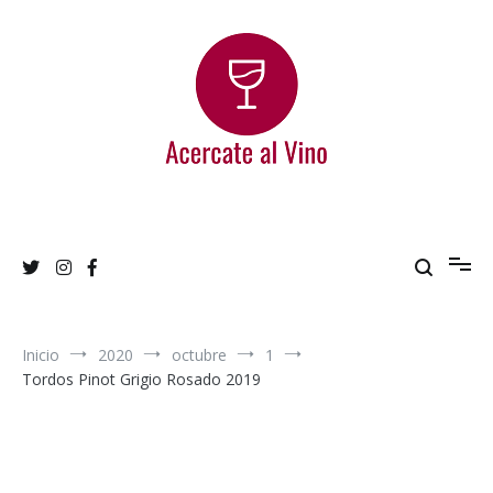
Ir
al
contenido
Acercate al Vino
Blog de vinos argentinos
Inicio
2020
octubre
1
Tordos Pinot Grigio Rosado 2019