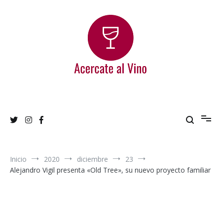
Ir
al
contenido
Acercate al Vino
Blog de vinos argentinos
Inicio
2020
diciembre
23
Alejandro Vigil presenta «Old Tree», su nuevo proyecto familiar