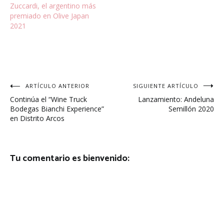
Zuccardi, el argentino más
premiado en Olive Japan
2021
Navegación
ARTÍCULO ANTERIOR
SIGUIENTE ARTÍCULO
Continúa el “Wine Truck
Lanzamiento: Andeluna
de
Bodegas Bianchi Experience”
Semillón 2020
en Distrito Arcos
entradas
Tu comentario es bienvenido: