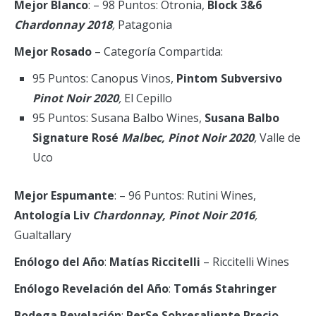
Mejor Blanco
: – 98 Puntos: Otronia,
Block 3&6
Chardonnay 2018
,
Patagonia
Mejor Rosado
– Categoría Compartida:
95 Puntos: Canopus Vinos,
Pintom Subversivo
Pinot Noir 2020
,
El Cepillo
95 Puntos: Susana Balbo Wines,
Susana Balbo
Signature Rosé
Malbec, Pinot Noir 2020
,
Valle de
Uco
Mejor Espumante
: – 96 Puntos: Rutini Wines,
Antología Liv
Chardonnay, Pinot Noir 2016
,
Gualtallary
Enólogo del Año
:
Matías Riccitelli
– Riccitelli Wines
Enólogo Revelación del Año
:
Tomás Stahringer
Bodega Revelación
:
PerSe
Sobresaliente Precio –