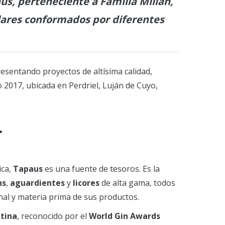
s, perteneciente a Familia Millán,
plares conformados por diferentes
sentando proyectos de altísima calidad,
o 2017, ubicada en Perdriel, Luján de Cuyo,
r
ica,
Tapaus
es una fuente de tesoros. Es la
ns
,
aguardientes
y
licores
de alta gama, todos
onal y materia prima de sus productos.
tina
, reconocido
por el
World Gin Awards