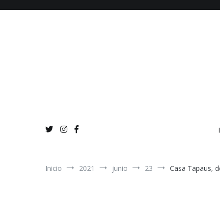
Ir
al
contenido
Inicio
2021
junio
23
Casa Tapaus, de