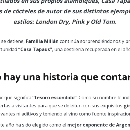
tilados en sus propios alambiques, Casa Tapau
s de cócteles de autor de sus distintos ejem
estilos: London Dry, Pink y Old Tom.
se detiene,
Familia Millán
continúa sorprendiéndonos y pre
rtunidad
“Casa Tapaus”
, una destilería recuperada en el añ
 hay una historia que conta
c que significa
“tesoro escondido”
. Como su nombre lo ind
rtas a visitantes para que se deleiten con sus exquisitos
gi
vantes ni aditivos y teniendo al vino como fuente inspiraci
te año ha sido elegido como el
mejor exponente de Argen