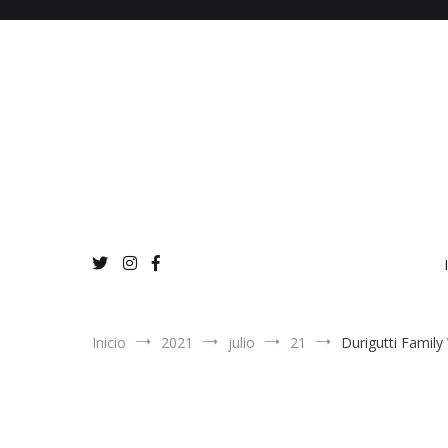
Ir
al
contenido
Inicio
2021
julio
21
Durigutti Famil