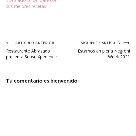
Internacional del Café con
sus mejores recetas
Navegación
ARTÍCULO ANTERIOR
SIGUIENTE ARTÍCULO
Restaurante Abrasado
Estamos en plena Negroni
de
presenta Sense Xperience
Week 2021
entradas
Tu comentario es bienvenido: