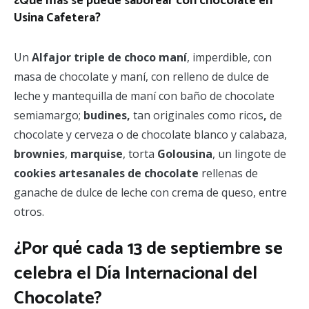
¿Qué más se puede saborear con chocolate en
Usina Cafetera?
Un
Alfajor triple de choco maní
, imperdible, con
masa de chocolate y maní, con relleno de dulce de
leche y mantequilla de maní con baño de chocolate
semiamargo;
budines,
tan originales
como
ricos
,
de
chocolate y cerveza o de chocolate blanco y calabaza,
brownies
,
marquise
, torta
Golousina
, un lingote de
cookies artesanales de chocolate
rellenas de
ganache de dulce de leche con crema de queso, entre
otros.
¿Por qué cada 13 de septiembre se
celebra el Día Internacional del
Chocolate?