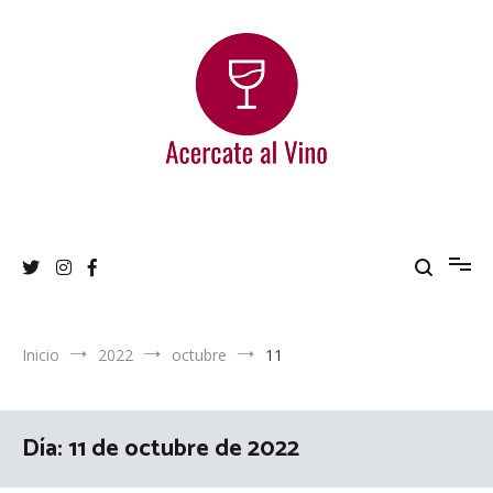
Ir
al
contenido
Acercate al Vino
Blog de vinos argentinos
Inicio
2022
octubre
11
Día:
11 de octubre de 2022