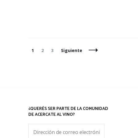
Navegación
Página
Página
Página
1
2
3
Siguiente
de
entradas
¿QUERÉS SER PARTE DE LA COMUNIDAD
DE ACERCATE AL VINO?
Dirección
de