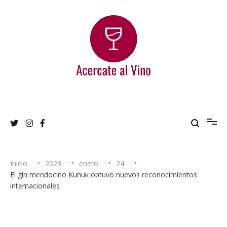
Ir
al
contenido
Acercate al Vino
Blog de vinos argentinos
Inicio
2023
enero
24
El gin mendocino Kunuk obtuvo nuevos reconocimientos
internacionales