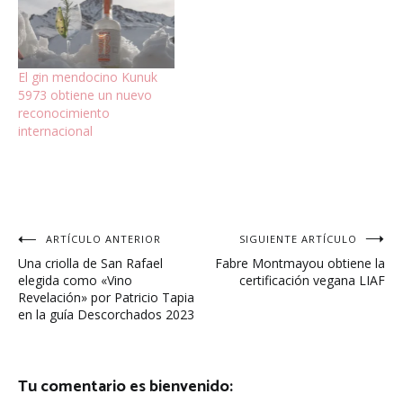
El gin mendocino Kunuk
5973 obtiene un nuevo
reconocimiento
internacional
Navegación
ARTÍCULO ANTERIOR
SIGUIENTE ARTÍCULO
Una criolla de San Rafael
Fabre Montmayou obtiene la
de
elegida como «Vino
certificación vegana LIAF
Revelación» por Patricio Tapia
entradas
en la guía Descorchados 2023
Tu comentario es bienvenido: