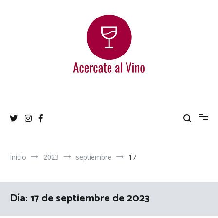
Ir
al
contenido
Acercate al Vino
Blog de vinos argentinos
Inicio
2023
septiembre
17
Día:
17 de septiembre de 2023