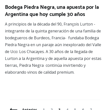
Bodega Piedra Negra, una apuesta por la
Argentina que hoy cumple 30 años
A principios de la década del 90, François Lurton -
integrante de la quinta generación de una familia de
bodegueros de Burdeos, Francia- fundaba Bodega
Piedra Negra en un paraje aún inexplorado del Valle
de Uco: Los Chacayes. A 30 años de la llegada de
Lurton a la Argentina y de aquella apuesta por estas
tierras, Piedra Negra continúa invirtiendo y
elaborando vinos de calidad premium.
Navegación
Página
Página
Página
Página
Página
Página
Página
Anterior
1
2
3
4
5
6
7