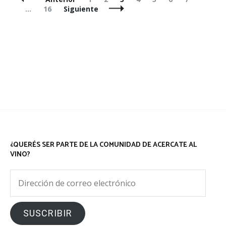
de
Página
…
16
Siguiente
entradas
¿QUERÉS SER PARTE DE LA COMUNIDAD DE ACERCATE AL
VINO?
Dirección
de
correo
SUSCRIBIR
electrónico