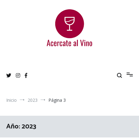
Ir
al
contenido
Acercate al Vino
Blog de vinos argentinos
Inicio
2023
Página 3
Año:
2023