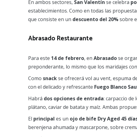
En ambos sectores,
San Valentín
se celebra
po
establecimientos. Como en todas las propuest
que consiste en un
descuento del 20%
sobre e
Abrasado Restaurante
Para este
14 de febrero
, en
Abrasado
se organ
preponderante, lo mismo que los maridajes con
Como
snack
se ofrecerá vol au vent, espuma d
con el delicado y refrescante
Fuego Blanco Sau
Habrá
dos opciones de entrada
: carpaccio de
plátano, caviar de batata y maíz. Ambas propu
El
principal
es un
ojo de bife Dry Aged 45 día
berenjena ahumada y mascarpone, sobre crema d