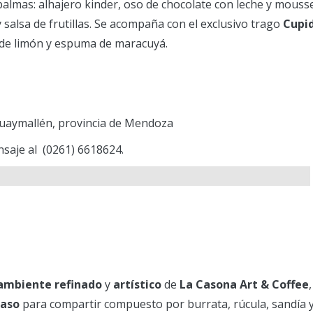
 palmas: alhajero kinder, oso de chocolate con leche y mouss
y salsa de frutillas. Se acompaña con el exclusivo trago
Cupi
o de limón y espuma de maracuyá.
 Guaymallén, provincia de Mendoza
saje al (0261) 6618624.
ambiente refinado
y
artístico
de
La Casona Art & Coffee
paso
para compartir compuesto por burrata, rúcula, sandía 