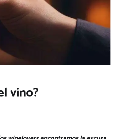
el vino?
 los winelovers encontramos la excusa