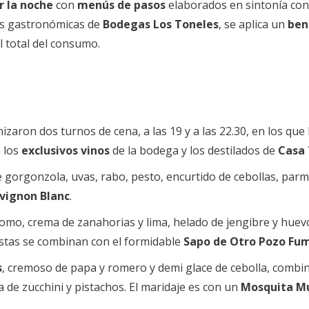
r la noche
con
menús de pasos
elaborados en sintonía con 
as gastronómicas de
Bodegas Los Toneles
, se aplica un
ben
l total del consumo.
izaron dos turnos de cena, a las 19 y a las 22.30, en los que
 los
exclusivos vinos
de la bodega y los destilados de
Casa
e gorgonzola, uvas, rabo, pesto, encurtido de cebollas, pa
vignon Blanc
.
 lomo, crema de zanahorias y lima, helado de jengibre y huev
estas se combinan con el formidable
Sapo de Otro Pozo Fu
s
, cremoso de papa y romero y demi glace de cebolla, combi
e zucchini y pistachos. El maridaje es con un
Mosquita Mu