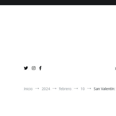
Ir
al
contenido
Inicio
2024
febrero
10
San Valentín: