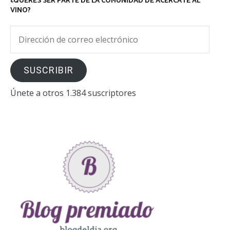
¿QUERÉS SER PARTE DE LA COMUNIDAD DE ACERCATE AL
VINO?
Dirección
de
correo
SUSCRIBIR
electrónico
Únete a otros 1.384 suscriptores