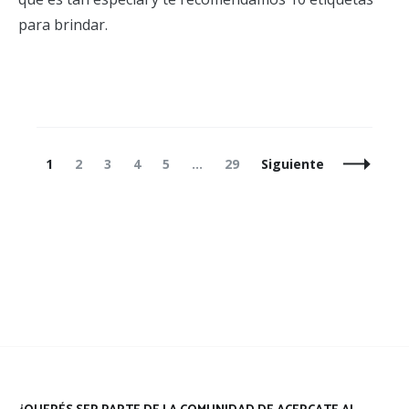
para brindar.
Navegación
Página
Página
Página
Página
Página
Página
1
2
3
4
5
…
29
Siguiente
de
entradas