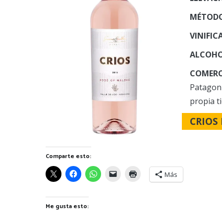
MÉTODO
VINIFIC
ALCOHO
COMERC
Patagon
propia t
CRIOS 
Comparte esto:
Más
Me gusta esto: