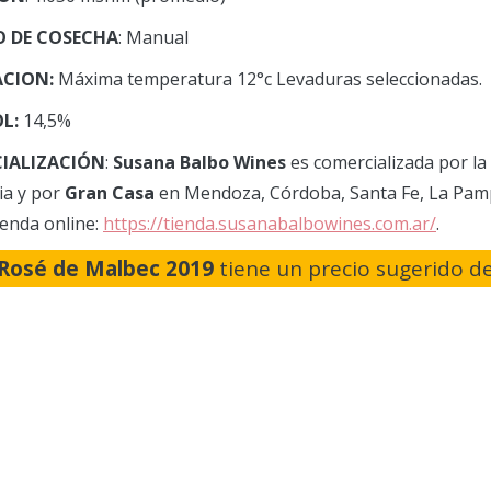
 DE COSECHA
: Manual
ACION:
Máxima temperatura 12°c Levaduras seleccionadas.
L:
14,5%
IALIZACIÓN
:
Susana Balbo Wines
es comercializada por la
ia y por
Gran Casa
en Mendoza, Córdoba, Santa Fe, La Pamp
ienda online:
https://tienda.susanabalbowines.com.ar/
.
Rosé de Malbec 2019
tiene un precio sugerido d