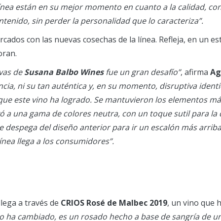
línea están en su mejor momento en cuanto a la calidad, co
enido, sin perder la personalidad que lo caracteriza”.
cados con las nuevas cosechas de la línea. Refleja, en un estil
oran.
ivas de
Susana Balbo Wines
fue un gran desafío”
, afirma
Ag
ia, ni su tan auténtica y, en su momento, disruptiva identi
que este vino ha logrado. Se mantuvieron los elementos más
vó a una gama de colores neutra, con un toque sutil para la d
e despega del diseño anterior para ir un escalón más arriba
línea llega a los consumidores”.
llega a través de
CRIOS Rosé de Malbec 2019
, un vino que 
o ha cambiado, es un rosado hecho a base de sangría de u