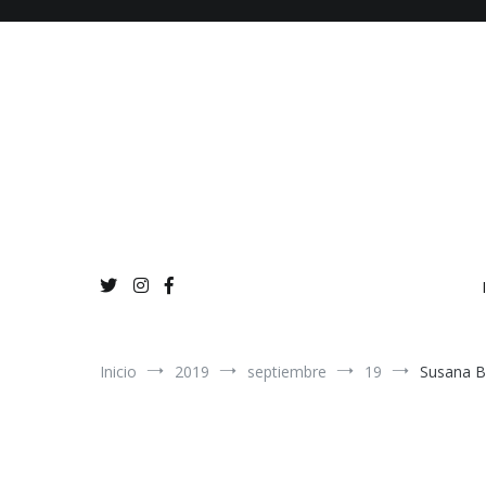
Ir
al
contenido
Inicio
2019
septiembre
19
Susana B