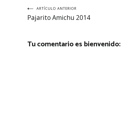
Navegación
ARTÍCULO ANTERIOR
Pajarito Amichu 2014
de
entradas
Tu comentario es bienvenido: