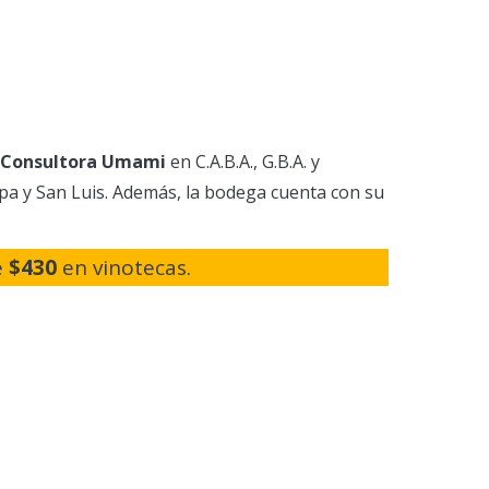
Consultora Umami
en C.A.B.A., G.B.A. y
a y San Luis. Además, la bodega cuenta con su
e
$430
en vinotecas.