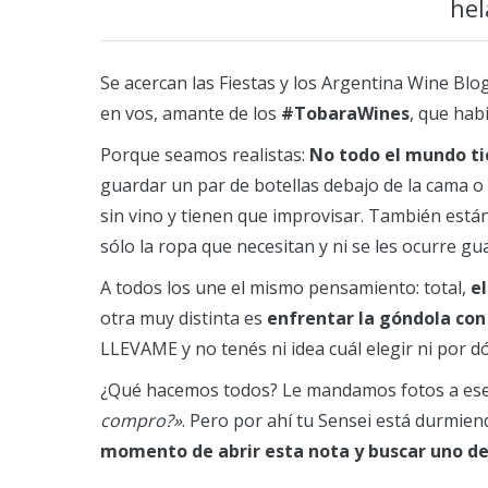
hel
Se acercan las Fiestas y los Argentina Wine Blo
en vos, amante de los
#TobaraWines
, que hab
Porque seamos realistas:
No todo el mundo tie
guardar un par de botellas debajo de la cama o
sin vino y tienen que improvisar. También está
sólo la ropa que necesitan y ni se les ocurre gu
A todos los une el mismo pensamiento: total,
e
otra muy distinta es
enfrentar la góndola con
LLEVAME y no tenés ni idea cuál elegir ni por 
¿Qué hacemos todos? Le mandamos fotos a ese 
compro?»
. Pero por ahí tu Sensei está durmien
momento de abrir esta nota y buscar uno de