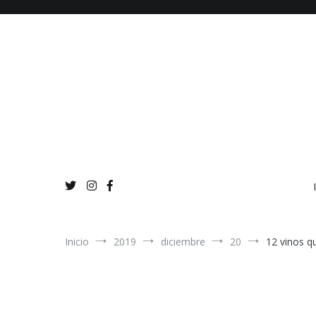
Ir
al
contenido
Inicio
2019
diciembre
20
12 vinos q