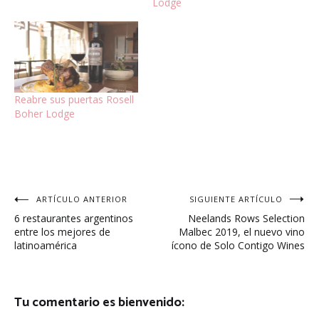
Lodge
Reabre sus puertas Rosell
Boher Lodge
Navegación
ARTÍCULO ANTERIOR
SIGUIENTE ARTÍCULO
6 restaurantes argentinos
Neelands Rows Selection
de
entre los mejores de
Malbec 2019, el nuevo vino
latinoamérica
ícono de Solo Contigo Wines
entradas
Tu comentario es bienvenido: