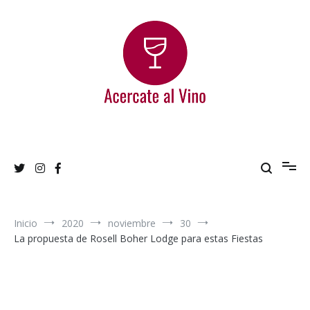
Ir
al
contenido
Acercate al Vino
Blog de vinos argentinos
Inicio
2020
noviembre
30
La propuesta de Rosell Boher Lodge para estas Fiestas