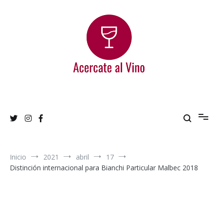
Ir
al
contenido
Acercate al Vino
Blog de vinos argentinos
Inicio
2021
abril
17
Distinción internacional para Bianchi Particular Malbec 2018