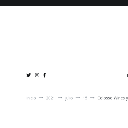
Ir
al
contenido
Inicio
2021
julio
15
Colosso Wines y