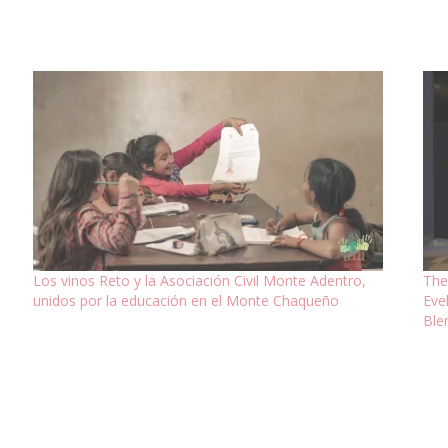
Los vinos Reto y la Asociación Civil Monte Adentro,
The
unidos por la educación en el Monte Chaqueño
Eve
Ble