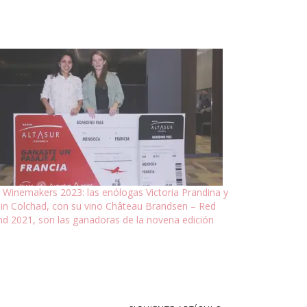
 Winemakers 2023: las enólogas Victoria Prandina y
lin Colchad, con su vino Château Brandsen – Red
nd 2021, son las ganadoras de la novena edición