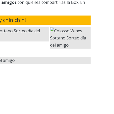
 3 amigos
con quienes compartirías la Box. En
y chin chin!