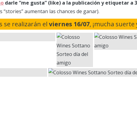
no
darle “me gusta” (like) a la publicación y etiquetar a
s “stories” aumentan las chances de ganar).
s se realizarán el
viernes 16/07
, ¡mucha suerte 