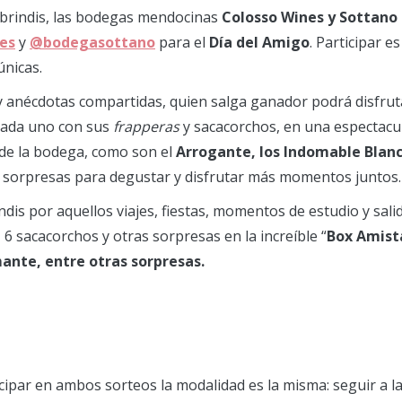
 brindis, las bodegas mendocinas
Colosso Wines y Sottano
es
y
@bodegasottano
para el
Día del Amigo
. Participar e
únicas.
y anécdotas compartidas, quien salga ganador podrá disfr
 cada uno con sus
frapperas
y sacacorchos, en una espectacul
 de la bodega, como son el
Arrogante, los Indomable Blanc
as sorpresas para degustar y disfrutar más momentos juntos.
rindis por aquellos viajes, fiestas, momentos de estudio y sa
 6 sacacorchos y otras sorpresas en la increíble “
Box Amist
mante, entre otras sorpresas.
icipar en ambos sorteos la modalidad es la misma: seguir a l