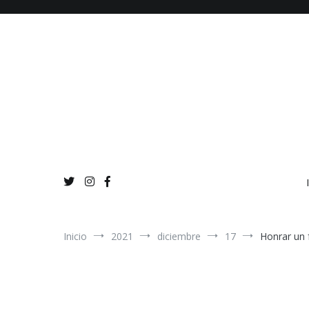
Ir
al
contenido
Inicio
2021
diciembre
17
Honrar un f