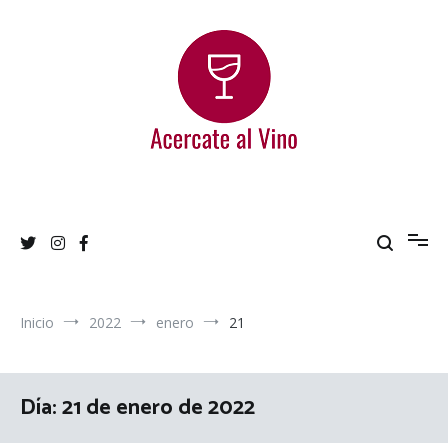
Ir
al
contenido
Acercate al Vino
Blog de vinos argentinos
Inicio
2022
enero
21
Día:
21 de enero de 2022