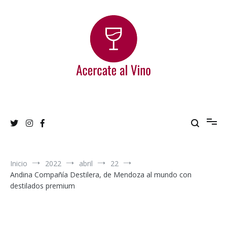
Ir
al
contenido
Acercate al Vino
Blog de vinos argentinos
Inicio
2022
abril
22
Andina Compañía Destilera, de Mendoza al mundo con
destilados premium