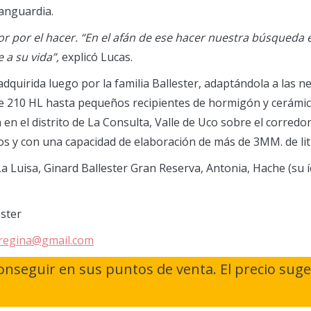
vanguardia.
por el hacer. “En el afán de ese hacer nuestra búsqueda e
 a su vida”,
explicó Lucas.
dquirida luego por la familia Ballester, adaptándola a las n
e 210 HL hasta pequeños recipientes de hormigón y cerámica
 en el distrito de La Consulta, Valle de Uco sobre el corredo
os y con una capacidad de elaboración de más de 3MM. de lit
 La Luisa, Ginard Ballester Gran Reserva, Antonia, Hache (su
llester
regina@gmail.com
nseguir en sus puntos de venta. El precio suger