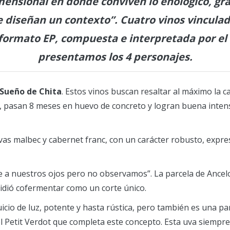
ensional en donde conviven lo enológico, gráf
 diseñan un contexto”. Cuatro vinos vinculad
ormato EP, compuesta e interpretada por el 
presentamos los 4 personajes.
 Sueño de Chita
. Estos vinos buscan resaltar al máximo la ca
ón, pasan 8 meses en huevo de concreto y logran buena inten
vas malbec y cabernet franc, con un carácter robusto, expr
 a nuestros ojos pero no observamos”. La parcela de Ancelo
idió cofermentar como un corte único.
icio de luz, potente y hasta rústica, pero también es una p
l Petit Verdot que completa este concepto. Esta uva siempre f