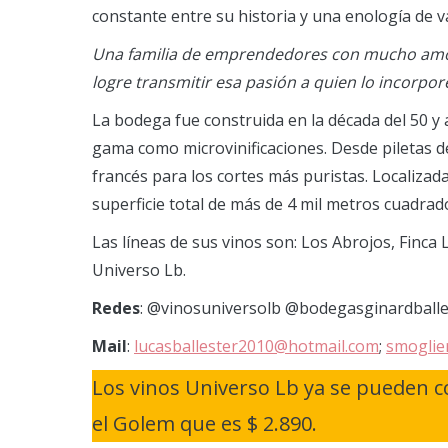
constante entre su historia y una enología de 
Una familia de emprendedores con mucho amor 
logre transmitir esa pasión a quien lo incorpore
La bodega fue construida en la década del 50 y a
gama como microvinificaciones. Desde piletas d
francés para los cortes más puristas. Localizada
superficie total de más de 4 mil metros cuadrad
Las líneas de sus vinos son: Los Abrojos, Finca
Universo Lb.
Redes
: @vinosuniversolb @bodegasginardba
Mail
:
lucasballester2010@hotmail.com
;
smoglie
Los vinos Universo Lb ya se pueden co
el Golem que es $ 2.890.