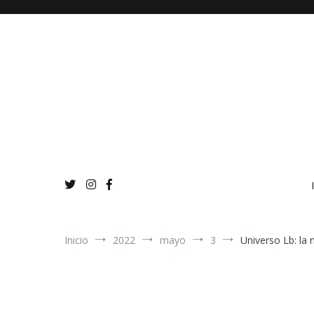
Ir
al
contenido
Inicio
2022
mayo
3
Universo Lb: la 