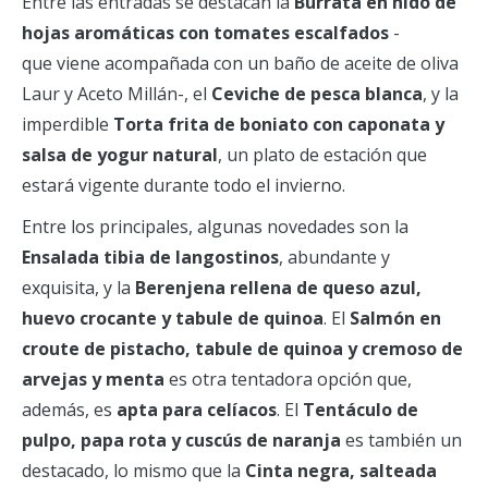
Entre las entradas se destacan la
Burrata en nido de
hojas aromáticas con tomates escalfados
-
que viene acompañada con un baño de aceite de oliva
Laur y Aceto Millán-, el
Ceviche de pesca blanca
, y la
imperdible
Torta frita de boniato con caponata y
salsa de yogur natural
, un plato de estación que
estará vigente durante todo el invierno.
Entre los principales, algunas novedades son la
Ensalada tibia de langostinos
, abundante y
exquisita, y la
Berenjena rellena de queso azul,
huevo crocante y tabule de quinoa
. El
Salmón en
croute de pistacho, tabule de quinoa y cremoso de
arvejas y menta
es otra tentadora opción que,
además, es
apta para celíacos
. El
Tentáculo de
pulpo, papa rota y cuscús de naranja
es también un
destacado, lo mismo que la
Cinta negra, salteada