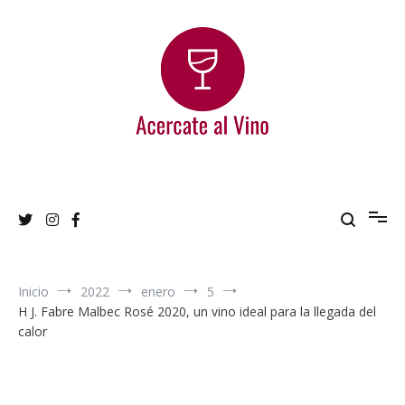
Ir
al
contenido
Acercate al Vino
Blog de vinos argentinos
Inicio
2022
enero
5
H J. Fabre Malbec Rosé 2020, un vino ideal para la llegada del
calor