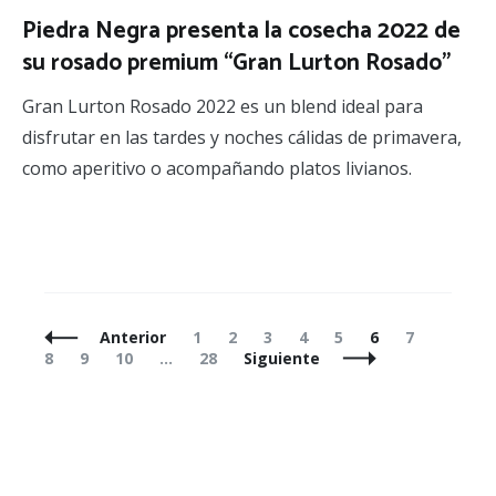
Piedra Negra presenta la cosecha 2022 de
su rosado premium “Gran Lurton Rosado”
Gran Lurton Rosado 2022 es un blend ideal para
disfrutar en las tardes y noches cálidas de primavera,
como aperitivo o acompañando platos livianos.
Navegación
Página
Página
Página
Página
Página
Página
Página
Página
Anterior
1
2
3
4
5
6
7
de
Página
Página
Página
8
9
10
…
28
Siguiente
entradas