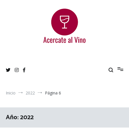
Ir
al
contenido
Acercate al Vino
Blog de vinos argentinos
Inicio
2022
Página 6
Año:
2022