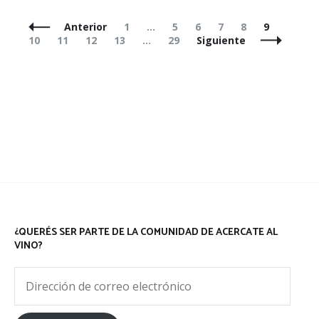
Navegación
Página
Página
Página
Página
Página
Página
Página
Anterior
1
…
5
6
7
8
9
de
Página
Página
Página
Página
10
11
12
13
…
29
Siguiente
entradas
¿QUERÉS SER PARTE DE LA COMUNIDAD DE ACERCATE AL
VINO?
Dirección
de
correo