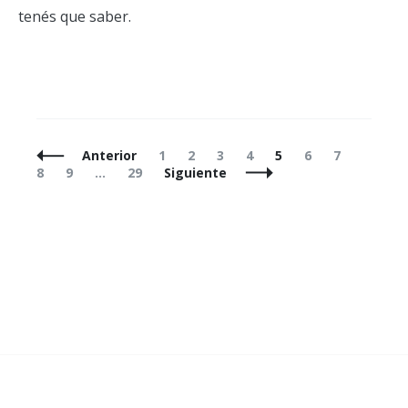
tenés que saber.
Navegación
Página
Página
Página
Página
Página
Página
Página
Página
Anterior
1
2
3
4
5
6
7
de
Página
Página
8
9
…
29
Siguiente
entradas